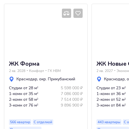
ЖК Форма
ЖК Новые 
2 кв. 2028
Комфорт
ГК НВМ
2 кв. 2027
Эконом
Краснодар
,
окр. Прикубанский
Краснодар
,
о
Студии
от 28 м
5 598 000
₽
Студии
от 23 м
2
2
1-комн
от 35 м
7 086 000
₽
1-комн
от 36 м
2
2
2-комн
от 58 м
7 514 000
₽
2-комн
от 52 м
2
2
3-комн
от 76 м
9 896 900
₽
3-комн
от 84 м
2
2
566 квартир
С отделкой
443 квартиры
С 