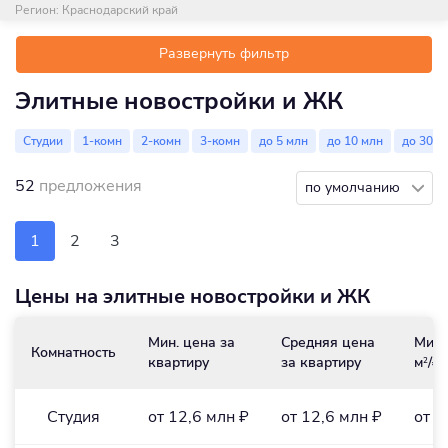
Регион:
Краснодарский край
Развернуть фильтр
Элитные новостройки и ЖК
Студии
1-комн
2-комн
3-комн
до 5 млн
до 10 млн
до 30 м
52
предложения
по умолчанию
1
2
3
Цены на элитные новостройки и ЖК
Мин. цена за
Средняя цена
Мин.
Комнатность
квартиру
за квартиру
м
/₽
2
Студия
от 12,6 млн ₽
от 12,6 млн ₽
от 4