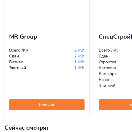
MR Group
СпецСтрой
Всего ЖК
2 ЖК
Всего ЖК
Сдан
2 ЖК
Сдан
Бизнес
1 ЖК
Строится
Элитный
1 ЖК
Котлован
Комфорт
Бизнес
Элитный
Телефон
Т
Сейчас смотрят