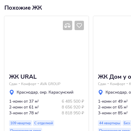
Похожие ЖК
ЖК URAL
ЖК Дом у о
Сдан
Комфорт
AVA GROUP
Сдан
Комфорт
Краснодар
,
окр. Карасунский
Краснодар
,
о
1-комн
от 37 м
6 485 500
₽
1-комн
от 49 м
2
2
2-комн
от 61 м
8 656 920
₽
2-комн
от 65 м
2
2
3-комн
от 78 м
8 818 950
₽
3-комн
от 85 м
2
2
109 квартир
С отделкой
44 квартиры
Без
Панорамные окна
Панорамные окна