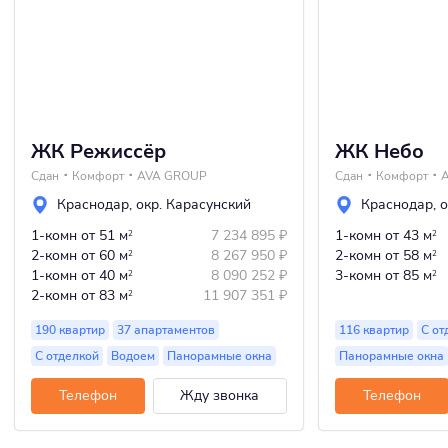
ЖК Режиссёр
ЖК Небо
Сдан
Комфорт
AVA GROUP
Сдан
Комфорт
Краснодар
,
окр. Карасунский
Краснодар
,
о
1-комн
от 51 м
7 234 895
₽
1-комн
от 43 м
2
2
2-комн
от 60 м
8 267 950
₽
2-комн
от 58 м
2
2
1-комн
от 40 м
8 090 252
₽
3-комн
от 85 м
2
2
2-комн
от 83 м
11 907 351
₽
2
190 квартир
37 апартаментов
116 квартир
С от
С отделкой
Водоем
Панорамные окна
Панорамные окна
Телефон
Жду звонка
Телефон