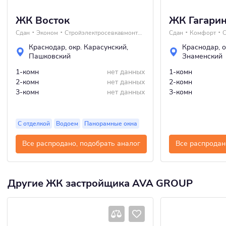
ЖК Восток
ЖК Гагарин
Сдан
Эконом
Стройэлектросевкавмонтаж
Сдан
Комфорт
Краснодар
,
окр. Карасунский
,
Краснодар
,
о
Пашковский
Знаменский
1-комн
нет данных
1-комн
2-комн
нет данных
2-комн
3-комн
нет данных
3-комн
С отделкой
Водоем
Панорамные окна
Все распродано, подобрать аналог
Все распродан
Другие ЖК застройщика AVA GROUP