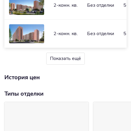
2-комн. кв.
Без отделки
50,
2-комн. кв.
Без отделки
51,
Показать ещё
История цен
Типы отделки