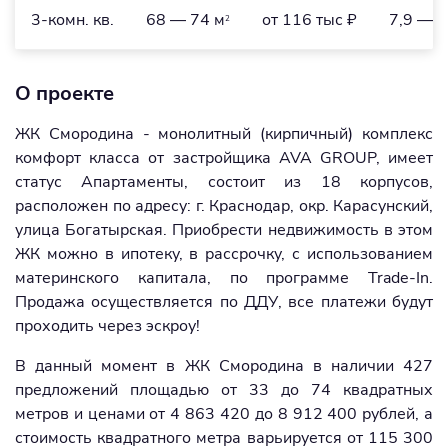
3-комн. кв.
68 — 74 м
от 116 тыс ₽
7,9 — 8
2
О проекте
ЖК Смородина - монолитный (кирпичный) комплекс
комфорт класса от застройщика AVA GROUP, имеет
статус Апартаменты, состоит из 18 корпусов,
расположен по адресу: г. Краснодар, окр. Карасунский,
улица Богатырская. Приобрести недвижимость в этом
ЖК можно в ипотеку, в рассрочку, с использованием
материнского капитала, по программе Trade-In.
Продажа осуществляется по ДДУ, все платежи будут
проходить через эскроу!
В данный момент в ЖК Смородина в наличии 427
предложений площадью от 33 до 74 квадратных
метров и ценами от 4 863 420 до 8 912 400 рублей, а
стоимость квадратного метра варьируется от 115 300