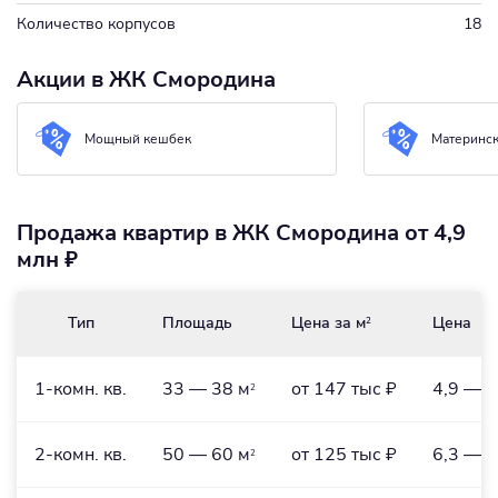
Количество корпусов
18
Акции в ЖК Смородина
Мощный кешбек
Материнск
Продажа квартир в ЖК Смородина от 4,9
млн ₽
Тип
Площадь
Цена за м
Цена
2
1-комн. кв.
33 — 38 м
от 147 тыс ₽
4,9 — 6
2
2-комн. кв.
50 — 60 м
от 125 тыс ₽
6,3 — 7
2