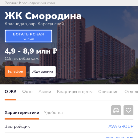
Регион:
Краснодарский край
ЖК Смородина
Краснодар
,
окр. Карасунский
БОГАТЫРСКАЯ
улица
4,9 - 8,9 млн
₽
115 тыс руб.за кв.м.
Телефон
Жду звонка
О ЖК
Фото
Акции
Квартиры и цены
Описание
Отдел
Характеристики
Удобства
Застройщик
AVA GROUP
есть сданные