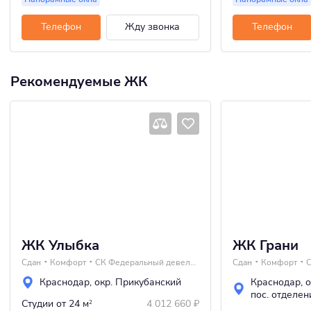
Телефон
Жду звонка
Телефон
Рекомендуемые ЖК
ЖК Улыбка
ЖК Грани
Сдан
Комфорт
СК Федеральный девелопер Неометрия
Сдан
Комфорт
С
Краснодар
,
окр. Прикубанский
Краснодар
,
о
пос. отделе
Студии
от 24 м
4 012 660
₽
2