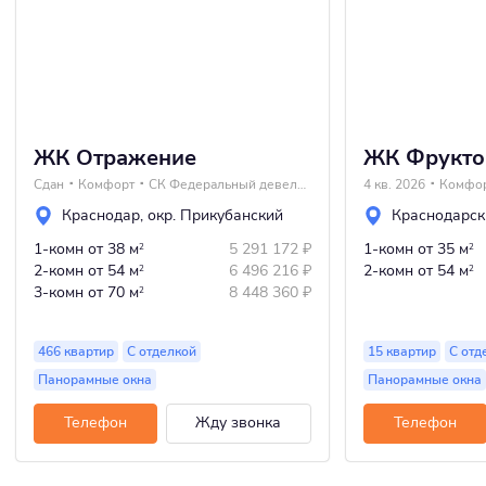
ЖК Отражение
ЖК Фрукто
Сдан
Комфорт
СК Федеральный девелопер Неометрия
4 кв. 2026
Комфо
Краснодар
,
окр. Прикубанский
Краснодарск
1-комн
от 38 м
5 291 172
₽
1-комн
от 35 м
2
2
2-комн
от 54 м
6 496 216
₽
2-комн
от 54 м
2
2
3-комн
от 70 м
8 448 360
₽
2
466 квартир
С отделкой
15 квартир
С отд
Панорамные окна
Панорамные окна
Телефон
Жду звонка
Телефон