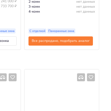
 241 000
₽
2-комн
нет данных
1-
 733 700
₽
3-комн
нет данных
2-
4-комн
нет данных
3-
55
мные окна
С отделкой
Панорамные окна
П
вонка
Все распродано, подобрать аналог