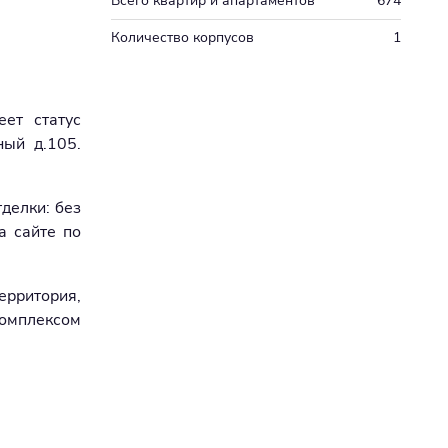
Всего квартир и апартаментов
674
Количество корпусов
1
ет статус
ный д.105.
делки: без
а сайте по
ерритория,
комплексом