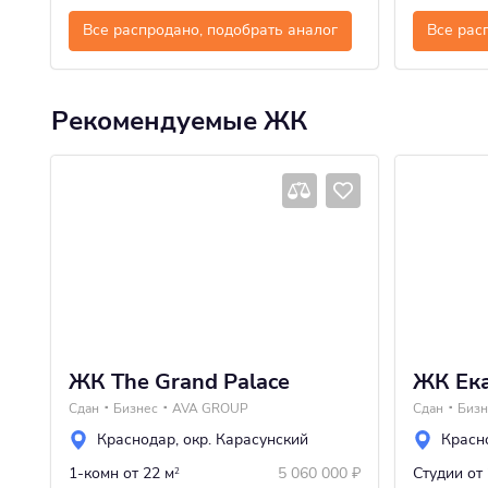
Все распродано, подобрать аналог
Все рас
Рекомендуемые ЖК
ЖК The Grand Palace
ЖК Ека
Сдан
Бизнес
AVA GROUP
Сдан
Бизн
Краснодар
,
окр. Карасунский
Красн
1-комн
от 22 м
5 060 000
₽
Студии
от
2