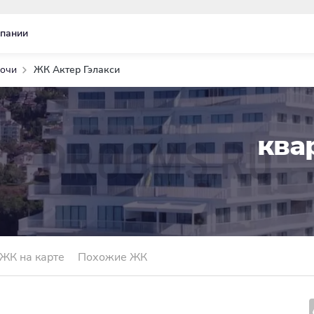
пании
Сочи
ЖК Актер Гэлакси
ква
ЖК на карте
Похожие ЖК