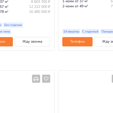
1-комн
от 37 м
6
 37 м
8 603 350
₽
2
2
2-комн
от 49 м
7
 57 м
12 222 000
₽
2
2
 78 м
16 485 000
₽
2
р
Без отделки
е окна
14 квартир
С отделкой
Панора
фон
Жду звонка
Телефон
Жду з