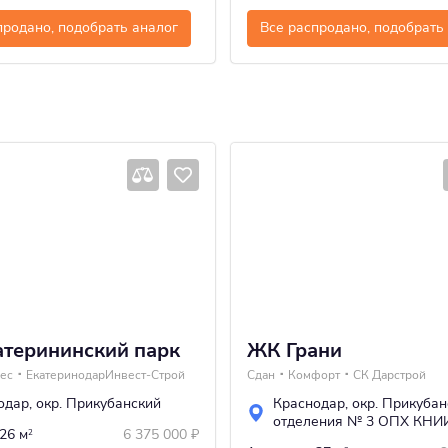
продано, подобрать аналог
Все распродано, подобрать
терининский парк
ЖК Грани
ес
ЕкатеринодарИнвест-Строй
Сдан
Комфорт
СК Дарстрой
одар
,
окр. Прикубанский
Краснодар
,
окр. Прикубан
отделения № 3 ОПХ КНИ
 26 м
6 375 000
₽
2