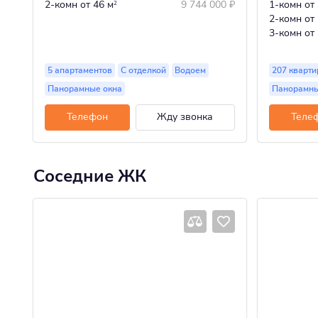
2-комн
от 46 м
9 744 000
₽
1-комн
от
2
2-комн
от
3-комн
от
5 апартаментов
С отделкой
Водоем
207 кварти
Панорамные окна
Панорамны
Телефон
Жду звонка
Теле
Соседние ЖК