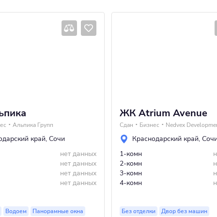
ьпика
ЖК Atrium Avenue
ес
Альпика Групп
Сдан
Бизнес
Nedvex Developme
одарский край
,
Сочи
Краснодарский край
,
Соч
нет данных
1-комн
н
нет данных
2-комн
н
нет данных
3-комн
н
нет данных
4-комн
н
Водоем
Панорамные окна
Без отделки
Двор без машин