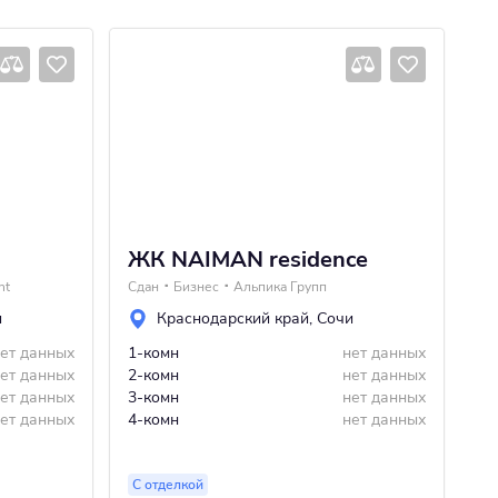
ЖК NAIMAN residence
Ж
nt
Сдан
Бизнес
Альпика Групп
Сд
и
Краснодарский край
,
Сочи
ет данных
1-комн
нет данных
1-
ет данных
2-комн
нет данных
2-
ет данных
3-комн
нет данных
3-
ет данных
4-комн
нет данных
4-
С отделкой
Бе