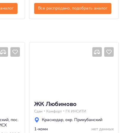
 аналог
Все распродано, подобрать аналог
ЖК Любимово
Ж
Сдан
Комфорт
ГК ИНСИТИ
Сд
ский
,
пос.
Краснодар
,
окр. Прикубанский
ИСХ
1-комн
нет данных
Ст