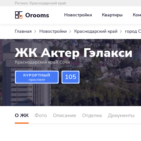
Регион:
Краснодарский край
Orooms
Новостройки
Квартиры
Ком
Главная
Новостройки
Краснодарский край
город 
ЖК Актер Гэлакси
Краснодарский край
,
Сочи
КУРОРТНЫЙ
105
проспект
О ЖК
Фото
Описание
Отделка
Документы