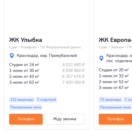
ЖК Улыбка
ЖК Европа
Сдан
Комфорт
СК Федеральный девелопер Неометрия
Сдан
Эконом
ГК
Краснодар
,
окр. Прикубанский
Краснодар
,
о
пос. отделе
Студии
от 24 м
4 012 660
₽
2
Студии
от 20 м
1-комн
от 30 м
4 838 860
₽
2
2
1-комн
от 32 м
2-комн
от 43 м
6 357 676
₽
2
2
2-комн
от 52 м
3-комн
от 63 м
7 430 060
₽
2
2
3-комн
от 67 м
2
152 квартиры
С отделкой
72 квартиры
С о
Панорамные окна
Панорамные окна
Телефон
Жду звонка
Телефон