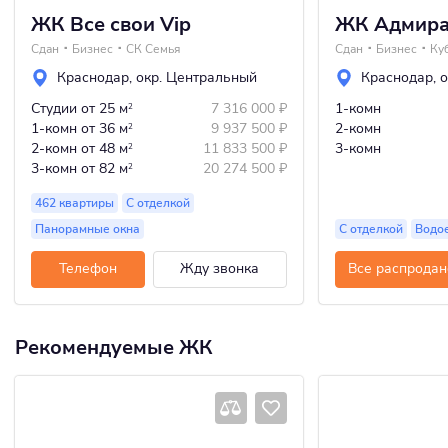
ЖК Все свои Vip
ЖК Адмир
Сдан
Бизнес
СК Семья
Сдан
Бизнес
Краснодар
,
окр. Центральный
Краснодар
,
о
Студии
от 25 м
7 316 000
₽
1-комн
2
1-комн
от 36 м
9 937 500
₽
2-комн
2
2-комн
от 48 м
11 833 500
₽
3-комн
2
3-комн
от 82 м
20 274 500
₽
2
462 квартиры
С отделкой
Панорамные окна
С отделкой
Водо
Телефон
Жду звонка
Все распродан
Рекомендуемые ЖК