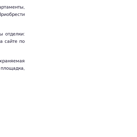
артаменты,
Приобрести
ы отделки:
а сайте по
храняемая
 площадка,