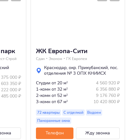
 парк
ЖК Европа-Сити
Ж
ст-Строй
Сдан
Эконом
ГК Европея
Сд
ский
Краснодар
,
окр. Прикубанский
,
пос.
отделения № 3 ОПХ КНИИСХ
 375 000
₽
1-
Студии
от 20 м
4 560 920
₽
 603 350
₽
2
2-
1-комн
от 32 м
6 356 880
₽
 222 000
₽
2
3-
2-комн
от 52 м
9 176 760
₽
 485 000
₽
2
4-
3-комн
от 67 м
10 420 800
₽
2
72 квартиры
С отделкой
Водоем
Панорамные окна
С 
вонка
Телефон
Жду звонка