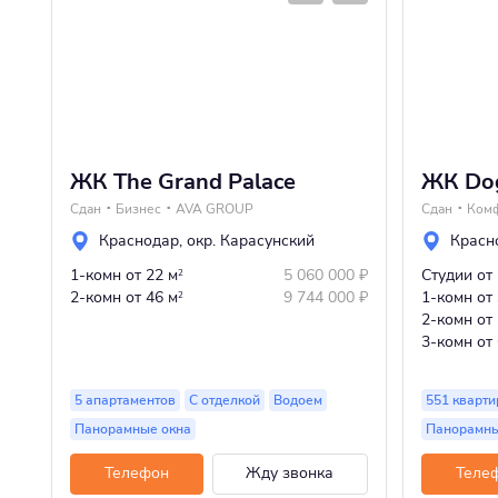
ЖК The Grand Palace
ЖК Do
Сдан
Бизнес
AVA GROUP
Сдан
Ком
Краснодар
,
окр. Карасунский
Красн
1-комн
от 22 м
5 060 000
₽
Студии
от
2
2-комн
от 46 м
9 744 000
₽
1-комн
от
2
2-комн
от
3-комн
от
5 апартаментов
С отделкой
Водоем
551 кварти
Панорамные окна
Панорамны
Телефон
Жду звонка
Теле