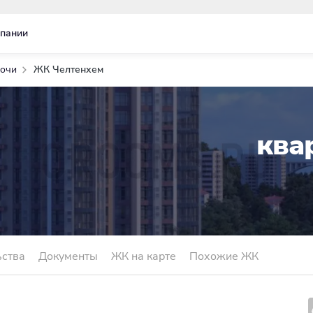
пании
Сочи
ЖК Челтенхем
ква
ьства
Документы
ЖК на карте
Похожие ЖК