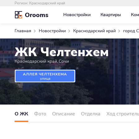
Регион:
Краснодарский край
Orooms
Новостройки
Квартиры
Ком
Главная
Новостройки
Краснодарский край
город 
ЖК Челтенхем
Краснодарский край
,
Сочи
АЛЛЕЯ ЧЕЛТЕНХЕМА
улица
О ЖК
Фото
Описание
Отделка
Ход строител