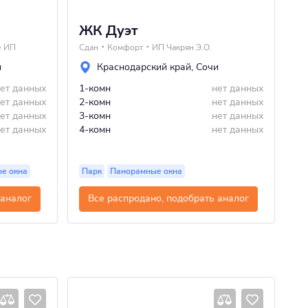
ЖК Дуэт
Ж
е ИП
Сдан
Комфорт
ИП Чакрян Э.О.
Сд
и
Краснодарский край
,
Сочи
ет данных
1-комн
нет данных
1-
ет данных
2-комн
нет данных
2-
ет данных
3-комн
нет данных
3-
ет данных
4-комн
нет данных
4-
е окна
Парк
Панорамные окна
П
 аналог
Все распродано, подобрать аналог