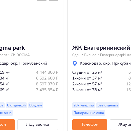
gma park
ЖК Екатерининский
форт
СК DOGMA
Сдан
Бизнес
ЕкатеринодарИнве
одар
,
окр. Прикубанский
Краснодар
,
окр. Прикубан
 19 м
4 444 800
₽
Студии
от 26 м
6
2
2
 34 м
6 592 600
₽
1-комн
от 37 м
8
2
2
 54 м
8 597 370
₽
2-комн
от 57 м
12
2
2
 69 м
7 435 354
₽
3-комн
от 78 м
16
2
2
ра
С отделкой
Водоем
207 квартир
Без отделки
е окна
Панорамные окна
фон
Жду звонка
Телефон
Жду з