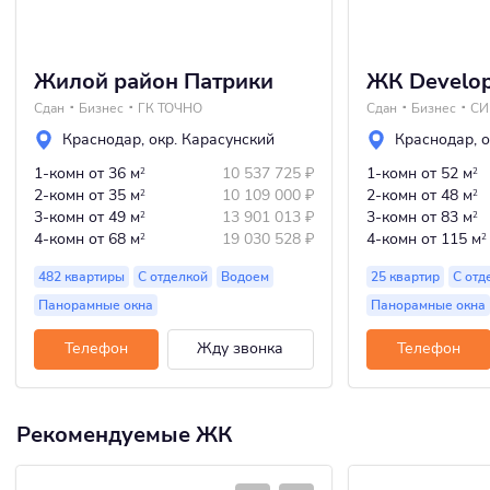
Жилой район Патрики
ЖК Develop
Сдан
Бизнес
ГК ТОЧНО
Сдан
Бизнес
СИ
Краснодар
,
окр. Карасунский
Краснодар
,
о
1-комн
от 36 м
10 537 725
₽
1-комн
от 52 м
2
2
2-комн
от 35 м
10 109 000
₽
2-комн
от 48 м
2
2
3-комн
от 49 м
13 901 013
₽
3-комн
от 83 м
2
2
4-комн
от 68 м
19 030 528
₽
4-комн
от 115 м
2
2
482 квартиры
С отделкой
Водоем
25 квартир
С отд
Панорамные окна
Панорамные окна
Телефон
Жду звонка
Телефон
Рекомендуемые ЖК