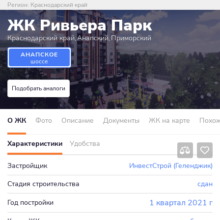
Регион:
Краснодарский край
ЖК Ривьера Парк
Краснодарский край
,
Анапский
,
Приморский
АНАПСКОЕ
шоссе
Подобрать аналоги
О ЖК
Фото
Описание
Документы
ЖК на карте
Похо
Характеристики
Удобства
Застройщик
ИнвестСтрой (Геленджик)
Стадия строительства
сдан
1 квартал 2021 г
Год постройки