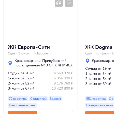
ЖК Европа-Сити
ЖК Dogma 
Сдан
Эконом
ГК Европея
Сдан
Комфорт
Краснодар
,
окр. Прикубанский
,
Краснодар
,
о
пос. отделения № 3 ОПХ КНИИСХ
Студии
от 19 м
2
Студии
от 20 м
4 560 920
₽
2
1-комн
от 34 м
2
1-комн
от 32 м
6 356 880
₽
2
2-комн
от 54 м
2
2-комн
от 52 м
9 176 760
₽
2
3-комн
от 69 м
2
3-комн
от 67 м
10 420 800
₽
2
72 квартиры
С отделкой
Водоем
551 квартира
С о
Панорамные окна
Панорамные окна