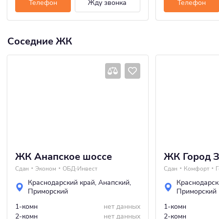
Телефон
Жду звонка
Телефон
Соседние ЖК
ЖК Анапское шоссе
ЖК Город 
Сдан
Эконом
ОБД-Инвест
Сдан
Комфорт
Г
Краснодарский край
,
Анапский
,
Краснодарск
Приморский
Приморский
1-комн
нет данных
1-комн
2-комн
нет данных
2-комн