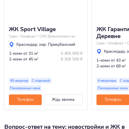
ЖК Sport Village
ЖК Гаранти
Деревне
Сдан
Комфорт
СИК Девелопмент-юг
Сдан
Комфорт
С
Краснодар
,
окр. Прикубанский
Краснодар
,
о
1-комн
от 31 м
6 405 000
₽
2
2-комн
от 45 м
8 306 500
₽
2
1-комн
от 43 м
2
2-комн
от 68 м
2
45 квартир
С отделкой
4 квартиры
С отд
Панорамные окна
Панорамные окна
Телефон
Жду звонка
Телефон
Вопрос-ответ на тему: новостройки и ЖК в