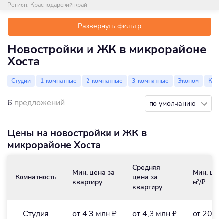
Регион:
Краснодарский край
Развернуть фильтр
Новостройки и ЖК в микрорайоне
Хоста
Студии
1-комнатные
2-комнатные
3-комнатные
Эконом
Ко
6
предложений
по умолчанию
Цены на новостройки и ЖК в
микрорайоне Хоста
Средняя
Мин. цена за
Мин. це
Комнатность
цена за
квартиру
м
/₽
2
квартиру
Студия
от 4,3 млн ₽
от 4,3 млн ₽
от 201