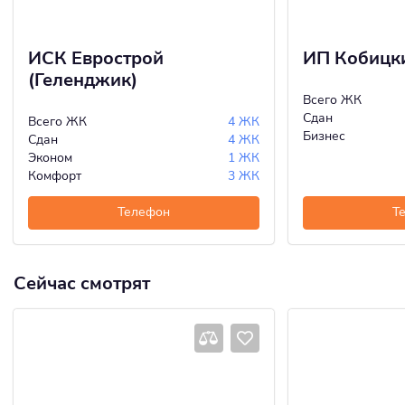
ИСК Еврострой
ИП Кобицки
(Геленджик)
Всего ЖК
Сдан
Всего ЖК
4 ЖК
Бизнес
Сдан
4 ЖК
Эконом
1 ЖК
Комфорт
3 ЖК
Телефон
Т
Сейчас смотрят