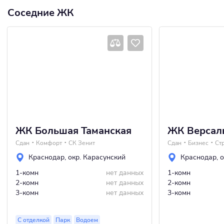
Соседние ЖК
ЖК Большая Таманская
ЖК Версал
Сдан
Комфорт
СК Зенит
Сдан
Бизнес
Ст
Краснодар
,
окр. Карасунский
Краснодар
,
о
1-комн
нет данных
1-комн
2-комн
нет данных
2-комн
3-комн
нет данных
3-комн
С отделкой
Парк
Водоем