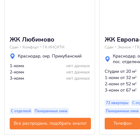
ЖК Любимово
ЖК Европа
Сдан
Комфорт
ГК ИНСИТИ
Сдан
Эконом
ГК
Краснодар
,
окр. Прикубанский
Краснодар
,
о
пос. отделе
1-комн
нет данных
Студии
от 20 м
2-комн
нет данных
2
1-комн
от 32 м
3-комн
нет данных
2
2-комн
от 52 м
2
3-комн
от 67 м
2
72 квартиры
С о
С отделкой
Панорамные окна
Панорамные окна
Все распродано, подобрать аналог
Телефон