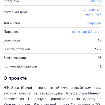
Класс ЖК
эконом
монолитный
Материал дома
кирпичный
Тип жилья
квартиры
Парковка
наземная (22 мест)
Этажность
17
Высота потолков
2,7 м
Всего квартир
98
Количество корпусов
1
О проекте
ЖК Solo (Соло) - монолитный (кирпичный) комплекс
эконом класса от застройщика АльфаСтройИнвест,
состоит из 1 корпуса, расположен по адресу: г.
Краснодар, окр. Карасунский, улица Селезнёва д.2/3.