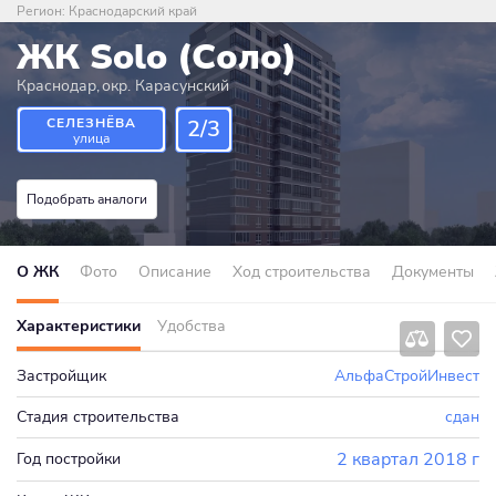
Регион:
Краснодарский край
ЖК Solo (Соло)
Краснодар
,
окр. Карасунский
СЕЛЕЗНЁВА
2/3
улица
Подобрать аналоги
О ЖК
Фото
Описание
Ход строительства
Документы
Характеристики
Удобства
Застройщик
АльфаСтройИнвест
Стадия строительства
сдан
2 квартал 2018 г
Год постройки