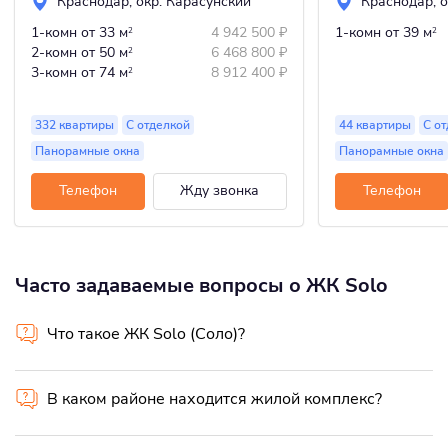
Краснодар
,
окр. Карасунский
Краснодар
,
о
1-комн
от 33 м
4 942 500
₽
1-комн
от 39 м
2
2
2-комн
от 50 м
6 468 800
₽
2
3-комн
от 74 м
8 912 400
₽
2
332 квартиры
С отделкой
44 квартиры
С о
Панорамные окна
Панорамные окна
Телефон
Жду звонка
Телефон
Часто задаваемые вопросы о ЖК Solo
Что такое ЖК Solo (Соло)?
В каком районе находится жилой комплекс?