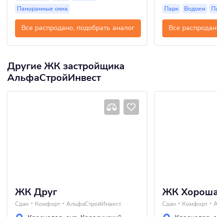
Панорамные окна
Парк
Водоем
П
Все распродано, подобрать аналог
Все распродан
Другие ЖК застройщика
АльфаСтройИнвест
ЖК Друг
ЖК Хороша
Сдан
Комфорт
АльфаСтройИнвест
Сдан
Комфорт