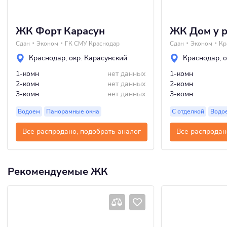
ЖК Форт Карасун
ЖК Дом у 
Сдан
Эконом
ГК СМУ Краснодар
Сдан
Эконом
Кр
Краснодар
,
окр. Карасунский
Краснодар
,
о
1-комн
нет данных
1-комн
2-комн
нет данных
2-комн
3-комн
нет данных
3-комн
Водоем
Панорамные окна
С отделкой
Водо
Все распродано, подобрать аналог
Все распродан
Рекомендуемые ЖК