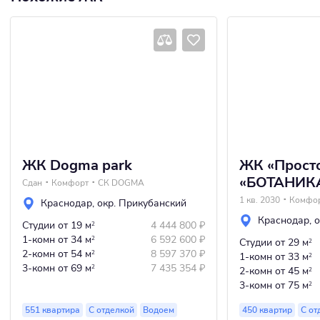
ЖК Dogma park
ЖК «Прост
«БОТАНИК
Сдан
Комфорт
СК DOGMA
1 кв. 2030
Комфо
Краснодар
,
окр. Прикубанский
Краснодар
,
о
Студии
от 19 м
4 444 800
₽
2
1-комн
от 34 м
6 592 600
₽
2
Студии
от 29 м
2
2-комн
от 54 м
8 597 370
₽
2
1-комн
от 33 м
2
3-комн
от 69 м
7 435 354
₽
2
2-комн
от 45 м
2
3-комн
от 75 м
2
551 квартира
С отделкой
Водоем
450 квартир
С от