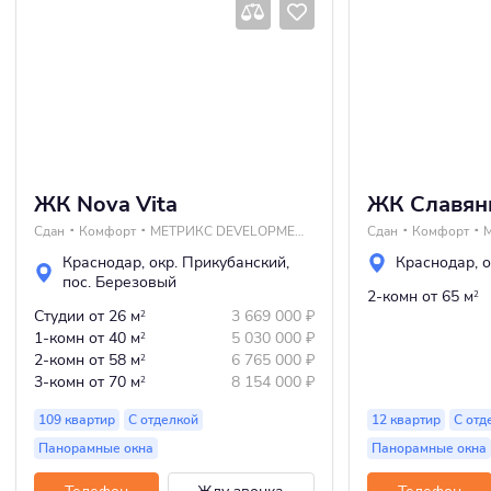
ЖК Nova Vita
ЖК Славян
Сдан
Комфорт
МЕТРИКС DEVELOPMENT
Сдан
Комфорт
Краснодар
,
окр. Прикубанский
,
Краснодар
,
о
пос. Березовый
2-комн
от 65 м
2
Студии
от 26 м
3 669 000
₽
2
1-комн
от 40 м
5 030 000
₽
2
2-комн
от 58 м
6 765 000
₽
2
3-комн
от 70 м
8 154 000
₽
2
109 квартир
С отделкой
12 квартир
С отд
Панорамные окна
Панорамные окна