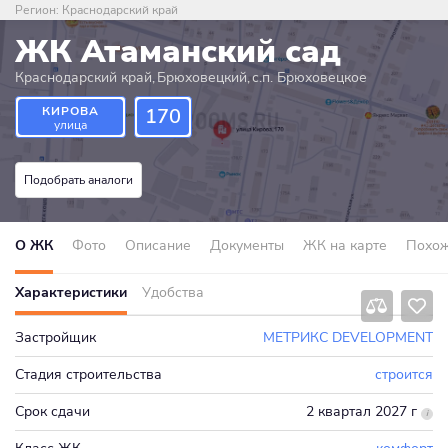
Регион:
Краснодарский край
ЖК Атаманский сад
Краснодарский край
,
Брюховецкий
,
с.п. Брюховецкое
КИРОВА
170
улица
Подобрать аналоги
О ЖК
Фото
Описание
Документы
ЖК на карте
Похо
Характеристики
Удобства
Застройщик
МЕТРИКС DEVELOPMENT
Стадия строительства
строится
Срок сдачи
2 квартал 2027 г