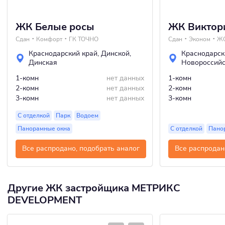
ЖК Белые росы
ЖК Виктор
Сдан
Комфорт
ГК ТОЧНО
Сдан
Эконом
ЖС
Краснодарский край
,
Динской
,
Краснодарск
Динская
Новороссий
1-комн
нет данных
1-комн
2-комн
нет данных
2-комн
3-комн
нет данных
3-комн
С отделкой
Парк
Водоем
Панорамные окна
С отделкой
Пано
Все распродано, подобрать аналог
Все распродан
Другие ЖК застройщика МЕТРИКС
DEVELOPMENT