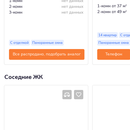
1-комн
нет данных
1-комн
от 37 м
2-комн
нет данных
2
2-комн
от 49 м
3-комн
нет данных
2
14 квартир
С отд
С отделкой
Панорамные окна
Панорамные окна
Все распродано, подобрать аналог
Телефон
Соседние ЖК